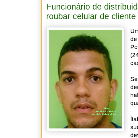
Funcionário de distribui
roubar celular de cliente
Um
de
Po
(2
ca
Se
de
ha
qu
Ít
su
de