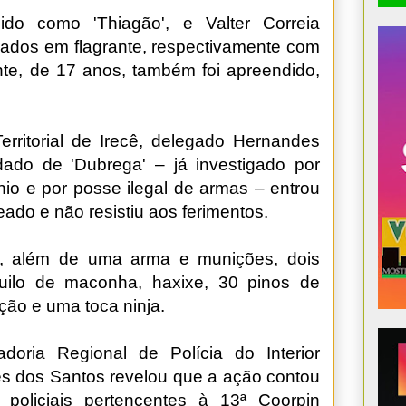
ido como 'Thiagão', e Valter Correia
rados em flagrante, respectivamente com
e, de 17 anos, também foi apreendido,
erritorial de Irecê, delegado Hernandes
dado de 'Dubrega' – já investigado por
nio e por posse ilegal de armas – entrou
leado e não resistiu aos ferimentos.
, além de uma arma e munições, dois
quilo de maconha, haxixe, 30 pinos de
ção e uma toca ninja.
oria Regional de Polícia do Interior
des dos Santos revelou que a ação contou
policiais pertencentes à 13ª Coorpin