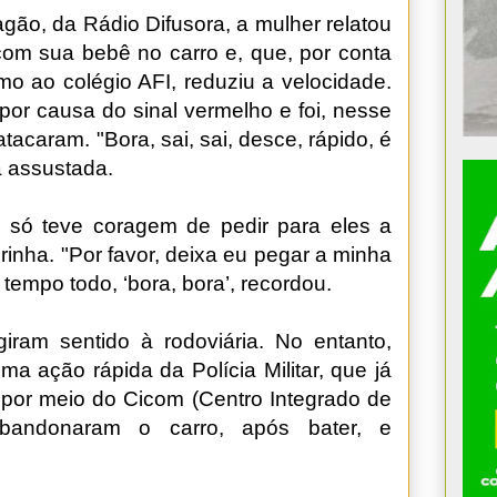
agão, da Rádio Difusora, a mulher relatou
 com sua bebê no carro e, que, por conta
mo ao colégio AFI, reduziu a velocidade.
por causa do sinal vermelho e foi, nesse
acaram. "Bora, sai, sai, desce, rápido, é
a assustada.
a só teve coragem de pedir para eles a
rinha. "Por favor, deixa eu pegar a minha
o tempo todo, ‘bora, bora’, recordou.
iram sentido à rodoviária. No entanto,
a ação rápida da Polícia Militar, que já
o por meio do Cicom (Centro Integrado de
bandonaram o carro, após bater, e