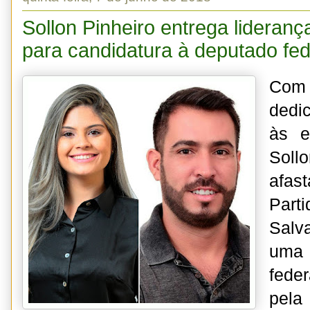
Sollon Pinheiro entrega lideranç
para candidatura à deputado fed
Com
dedi
às e
Sollo
afast
Par
Salv
uma 
feder
pel