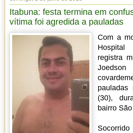
Itabuna: festa termina em confu
vítima foi agredida a pauladas
Com a mo
Hospital
registra 
Joedson 
covarde
pauladas 
(30), du
bairro Sã
Socorrido