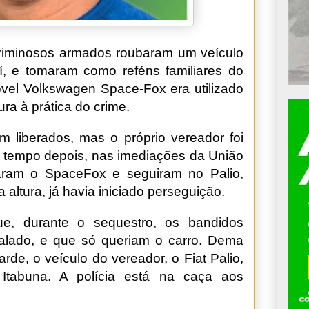
, criminosos armados roubaram um veículo
aí, e tomaram como reféns familiares do
el Volkswagen Space-Fox era utilizado
ra à prática do crime.
am liberados, mas o próprio vereador foi
um tempo depois, nas imediações da União
aram o SpaceFox e seguiram no Palio,
a altura, já havia iniciado perseguição.
ue, durante o sequestro, os bandidos
calado, e que só queriam o carro. Dema
arde, o veículo do vereador, o Fiat Palio,
 Itabuna. A polícia está na caça aos