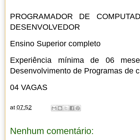
PROGRAMADOR DE COMPUTAD
DESENVOLVEDOR
Ensino Superior completo
Experiência mínima de 06 mese
Desenvolvimento de Programas de 
04 VAGAS
at
07:52
Nenhum comentário: