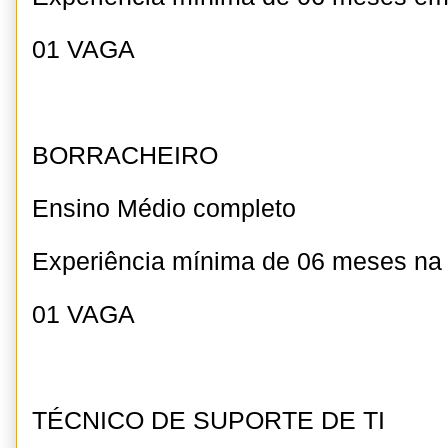
01 VAGA
BORRACHEIRO
Ensino Médio completo
Experiência mínima de 06 meses na 
01 VAGA
TÉCNICO DE SUPORTE DE TI