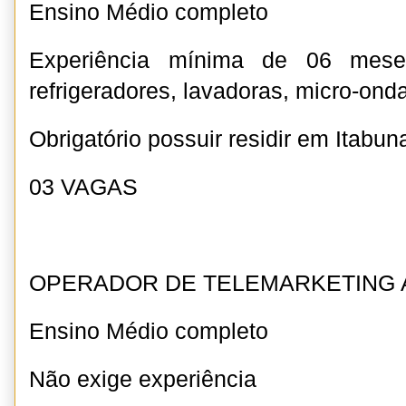
Ensino Médio completo
Experiência mínima de 06 mese
refrigeradores, lavadoras, micro-on
Obrigatório possuir residir em Itabun
03 VAGAS
OPERADOR DE TELEMARKETING 
Ensino Médio completo
Não exige experiência