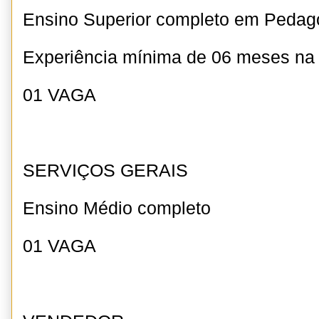
Ensino Superior completo em Pedag
Experiência mínima de 06 meses na 
01 VAGA
SERVIÇOS GERAIS
Ensino Médio completo
01 VAGA