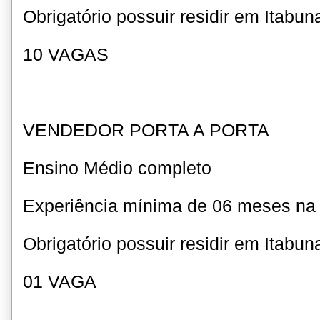
Obrigatório possuir residir em Itabun
10 VAGAS
VENDEDOR PORTA A PORTA
Ensino Médio completo
Experiência mínima de 06 meses na
Obrigatório possuir residir em Itabun
01 VAGA