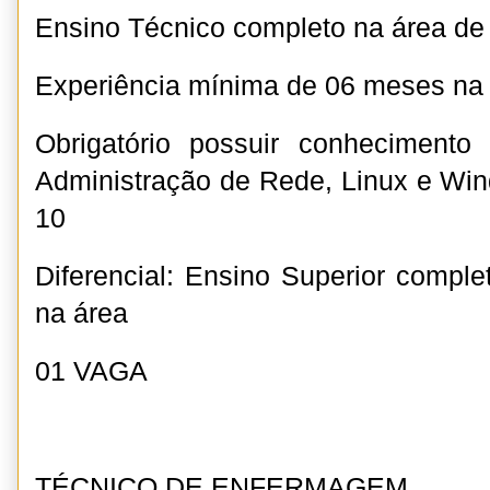
Ensino Técnico completo na área de 
Experiência mínima de 06 meses na 
Obrigatório possuir conhecimento
Administração de Rede, Linux e Win
10
Diferencial: Ensino Superior comp
na área
01 VAGA
TÉCNICO DE ENFERMAGEM