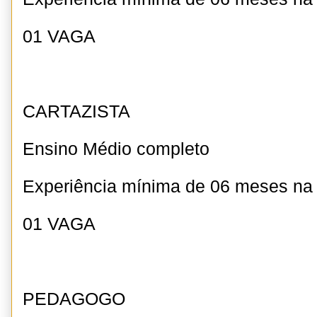
01 VAGA
CARTAZISTA
Ensino Médio completo
Experiência mínima de 06 meses na 
01 VAGA
PEDAGOGO