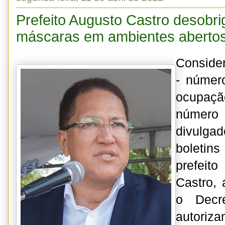
Prefeito Augusto Castro desobri
máscaras em ambientes abertos
Conside
- númer
ocupaçã
número
divulga
boletin
prefeito
Castro, 
o Decr
autori