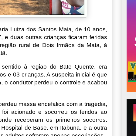
ria Luiza dos Santos Maia, de 10 anos,
, e duas outras crianças ficaram feridas
região rural de Dois Irmãos da Mata, à
tã.
 sentido à região do Bate Quente, era
s e 03 crianças. A suspeita inicial é que
a, o condutor perdeu o controle e acabou
perdeu massa encefálica com a tragédia,
foi acionado e socorreu os feridos ao
 onde receberam os primeiros socorros.
o Hospital de Base, em Itabuna, e a outra
s adultos sofreram apenas escoriações.