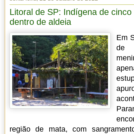
Litoral de SP: Indígena de cinc
dentro de aldeia
Em Sã
de 
men
apen
est
apu
acon
Para
enc
região de mata, com sangramento