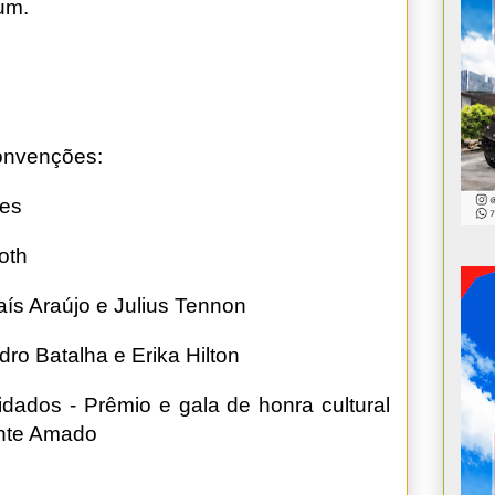
tum.
Convenções:
ves
oth
Taís Araújo e Julius Tennon
dro Batalha e Erika Hilton
idados - Prêmio e gala de honra cultural
ante Amado