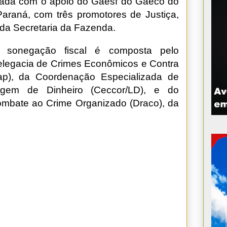
grada com o apoio do Gaesf do Gaeco do
Paraná, com três promotores de Justiça,
s da Secretaria da Fazenda.
 sonegação fiscal é composta pelo
elegacia de Crimes Econômicos e Contra
ap), da Coordenação Especializada de
em de Dinheiro (Ceccor/LD), e do
mbate ao Crime Organizado (Draco), da