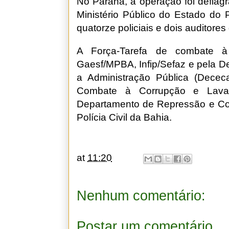
No Paraná, a operação foi defla
Ministério Público do Estado do 
quatorze policiais e dois auditore
A Força-Tarefa de combate à
Gaesf/MPBA, Infip/Sefaz e pela D
a Administração Pública (Decec
Combate à Corrupção e Lavag
Departamento de Repressão e Co
Polícia Civil da Bahia.
at
11:20
Nenhum comentário:
Postar um comentário