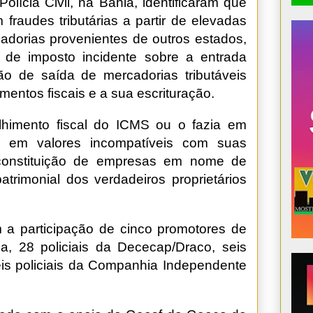
 Polícia Civil, na Bahia, identificaram que
fraudes tributárias a partir de elevadas
cadorias provenientes de outros estados,
 de imposto incidente sobre a entrada
o de saída de mercadorias tributáveis
ntos fiscais e a sua escrituração.
himento fiscal do ICMS ou o fazia em
to, em valores incompatíveis com suas
constituição de empresas em nome de
atrimonial dos verdadeiros proprietários
a participação de cinco promotores de
ia, 28 policiais da Dececap/Draco, seis
eis policiais da Companhia Independente