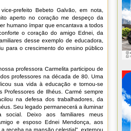
vice-prefeito Bebeto Galvão, em nota,
uito aperto no coração me despeço da
er humano ímpar que encantava a todos
conforte o coração do amigo Ednei, da
familiares desse exemplo de educadora,
iu para o crescimento do ensino público
ossa professora Carmelita participou de
o dos professores na década de 80. Uma
edicou sua vida à educação e tornou-se
os Professores de Ilhéus. Carmé sempre
cilou na defesa dos trabalhadores, da
lhéus. Seu legado permanecerá a iluminar
a social. Deixo aos familiares meus
 amigo e esposo Ednei Mendonça, aos
 a receba na mansão celestial”, externou