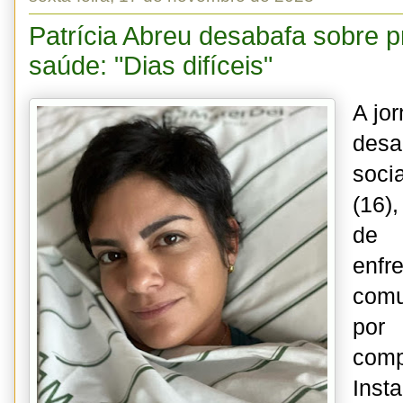
Patrícia Abreu desabafa sobre 
saúde: "Dias difíceis"
A jor
des
socia
(16)
de 
en
com
por
com
Ins