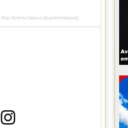
 Blog Verdinho Itabuna (@verdinhoitabuna)