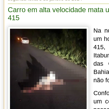
Carro em alta velocidade mata
415
Na no
um h
415,
Itabu
das 
Bahi
não f
Conf
um c