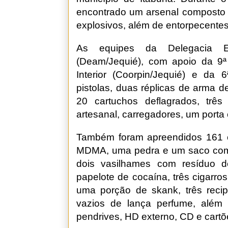
encontrado um arsenal composto 
explosivos, além de entorpecentes
As equipes da Delegacia E
(Deam/Jequié), com apoio da 9ª
Interior (Coorpin/Jequié) e da 
pistolas, duas réplicas de arma d
20 cartuchos deflagrados, trê
artesanal, carregadores, um porta 
Também foram apreendidos 161 c
MDMA, uma pedra e um saco com 
dois vasilhames com resíduo 
papelote de cocaína, três cigarr
uma porção de skank, três recip
vazios de lança perfume, além d
pendrives, HD externo, CD e cart