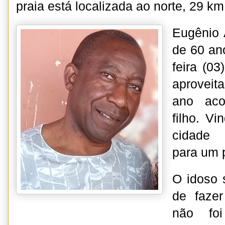
praia está localizada ao norte, 29 km
Eugênio 
de 60 an
feira (0
aproveita
ano ac
filho. V
cidade 
para um p
O idoso 
de faze
não fo