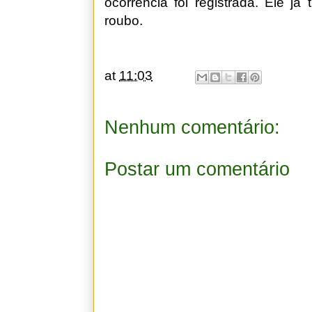
ocorrência foi registrada. Ele já
roubo.
at
11:03
Nenhum comentário:
Postar um comentário