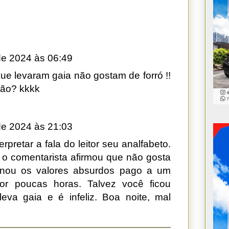
de 2024 às 06:49
que levaram gaia não gostam de forró !!
ção? kkkk
de 2024 às 21:03
rpretar a fala do leitor seu analfabeto.
 comentarista afirmou que não gosta
ionou os valores absurdos pago a um
por poucas horas. Talvez você ficou
eva gaia e é infeliz. Boa noite, mal