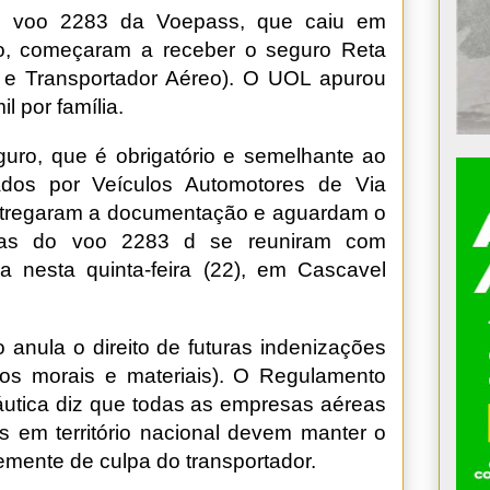
do voo 2283 da Voepass, que caiu em
o, começaram a receber o seguro Reta
 e Transportador Aéreo). O UOL apurou
l por família.
guro, que é obrigatório e semelhante ao
os por Veículos Automotores de Via
á entregaram a documentação e aguardam o
imas do voo 2283 d se reuniram com
 nesta quinta-feira (22), em Cascavel
nula o direito de futuras indenizações
os morais e materiais). O Regulamento
utica diz que todas as empresas aéreas
 em território nacional devem manter o
emente de culpa do transportador.