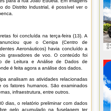
es para a rua João Edueta. Em imagens
do Distrito Industrial, é possível ver o
penca.
tas foi concluída na terça-feira (13). A
) anunciou que o Cenipa (Centro de
dentes Aeronáuticos) havia concluído a
ois gravadores de voo. O conteúdo foi
rio de Leitura e Análise de Dados de
nde é feita agora a análise dos dados.
a analisam as atividades relacionadas
 e os fatores humanos. São examinados
as, infraestrutura, entre outros.
0 dias, o relatório preliminar com dados
obre gelo acumulado na fuselagem ter