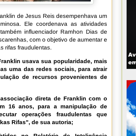
ranklin de Jesus Reis desempenhava um
iminosa. Ele coordenava as atividades
 também influenciador Ramhon Dias de
carenhas, com o objetivo de aumentar e
as rifas fraudulentas.
ranklin usava sua popularidade, mais
s uma das redes sociais, para atrair
rculação de recursos provenientes de
ssociação direta de Franklin com o
em 16 anos, para a manipulação de
xecutar operações fraudulentas que
kas Rifas", de sua autoria;
idos no Relatório de Inteligência