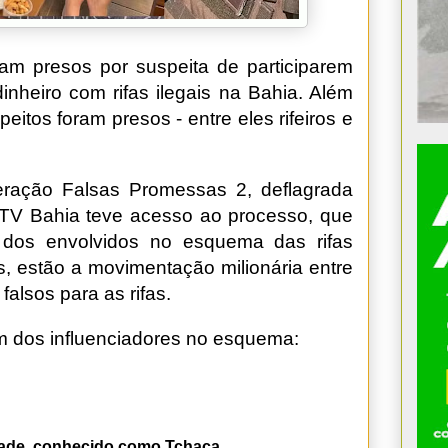
oram presos por suspeita de participarem
heiro com rifas ilegais na Bahia. Além
eitos foram presos - entre eles rifeiros e
eração Falsas Promessas 2, deflagrada
 A TV Bahia teve acesso ao processo, que
dos envolvidos no esquema das rifas
os, estão a movimentação milionária entre
alsos para as rifas.
m dos influenciadores no esquema:
rade, conhecido como Tchaca