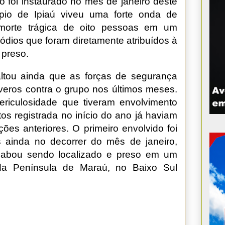
rio foi instaurado no mês de janeiro deste
pio de Ipiaú viveu uma forte onda de
 morte trágica de oito pessoas em um
sódios que foram diretamente atribuídos à
 preso.
altou ainda que as forças de segurança
veros contra o grupo nos últimos meses.
ericulosidade que tiveram envolvimento
os registrada no início do ano já haviam
ções anteriores. O primeiro envolvido foi
s ainda no decorrer do mês de janeiro,
cabou sendo localizado e preso em um
a da Península de Maraú, no Baixo Sul