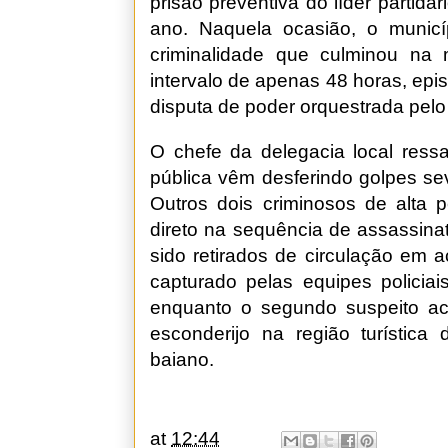
prisão preventiva do líder partidá
ano. Naquela ocasião, o municí
criminalidade que culminou na
intervalo de apenas 48 horas, epi
disputa de poder orquestrada pelo
O chefe da delegacia local ress
pública vêm desferindo golpes se
Outros dois criminosos de alta p
direto na sequência de assassinat
sido retirados de circulação em a
capturado pelas equipes policiai
enquanto o segundo suspeito a
esconderijo na região turístic
baiano.
at
12:44