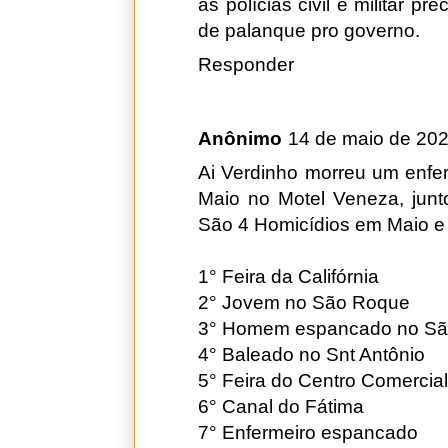
as polícias civil e militar p
de palanque pro governo.
Responder
Anônimo
14 de maio de 202
Ai Verdinho morreu um enfe
Maio no Motel Veneza, junt
São 4 Homicídios em Maio e
1° Feira da Califórnia
2° Jovem no São Roque
3° Homem espancado no Sã
4° Baleado no Snt Antônio
5° Feira do Centro Comercial
6° Canal do Fátima
7° Enfermeiro espancado