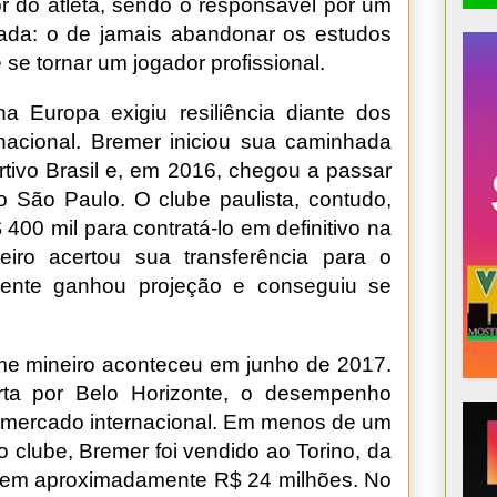
dor do atleta, sendo o responsável por um
rnada: o de jamais abandonar os estudos
se tornar um jogador profissional.
 Europa exigiu resiliência diante dos
nacional. Bremer iniciou sua caminhada
tivo Brasil e, em 2016, chegou a passar
 São Paulo. O clube paulista, contudo,
 400 mil para contratá-lo em definitivo na
iro acertou sua transferência para o
mente ganhou projeção e conseguiu se
time mineiro aconteceu em junho de 2017.
a por Belo Horizonte, o desempenho
 mercado internacional. Em menos de um
o clube, Bremer foi vendido ao Torino, da
a em aproximadamente R$ 24 milhões. No