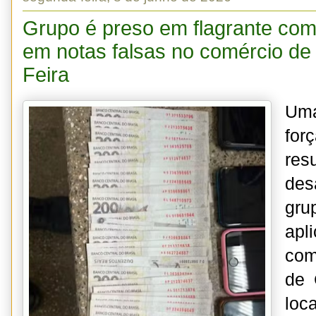
Grupo é preso em flagrante com
em notas falsas no comércio de
Feira
Um
fo
r
des
gr
ap
com
de 
loc