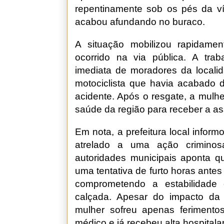
repentinamente sob os pés da ví
acabou afundando no buraco.
A situação mobilizou rapidam
ocorrido na via pública. A tra
imediata de moradores da locali
motociclista que havia acabado 
acidente. Após o resgate, a mulh
saúde da região para receber a as
Em nota, a prefeitura local infor
atrelado a uma ação criminosa
autoridades municipais aponta q
uma tentativa de furto horas ante
comprometendo a estabilidade
calçada. Apesar do impacto da
mulher sofreu apenas ferimento
médico e já recebeu alta hospitalar