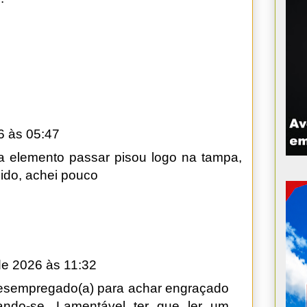
6 às 05:47
sa elemento passar pisou logo na tampa,
oido, achei pouco
de 2026 às 11:32
esempregado(a) para achar engraçado
ndo-se. Lamentável ter que ler um