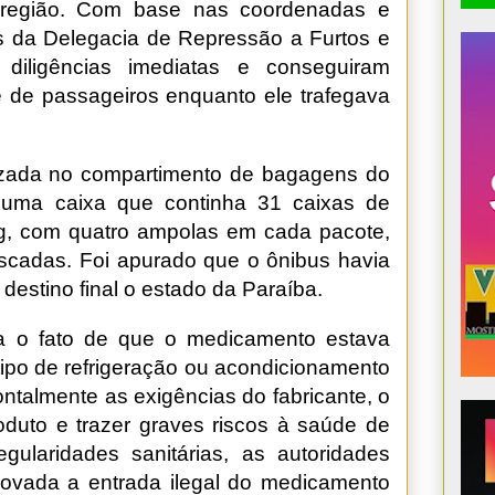
a região. Com base nas coordenadas e
pes da Delegacia de Repressão a Furtos e
diligências imediatas e conseguiram
te de passageiros enquanto ele trafegava
lizada no compartimento de bagagens do
am uma caixa que continha 31 caixas de
g, com quatro ampolas em cada pacote,
iscadas. Foi apurado que o ônibus havia
destino final o estado da Paraíba.
a o fato de que o medicamento estava
po de refrigeração ou acondicionamento
ontalmente as exigências do fabricante, o
oduto e trazer graves riscos à saúde de
gularidades sanitárias, as autoridades
ovada a entrada ilegal do medicamento