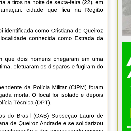
 a tiros na noite de sexta-feira (22), em
 Camaçari, cidade que fica na Região
foi identificada como Cristiana de Queiroz
localidade conhecida como Estrada da
tam que dois homens chegaram em uma
tima, efetuaram os disparos e fugiram do
ndente da Polícia Militar (CIPM) foram
da morta. O local foi isolado e depois
lícia Técnica (DPT).
s do Brasil (OAB) Subseção Lauro de
iana de Queiroz Andrade e se solidarizou
consternação e dor, expressando nossos