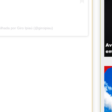
lhada por Giro Ipiaú (@giroipiau)