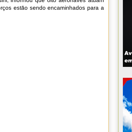
ini, informou que oito aeronaves atuam
orços estão sendo encaminhados para a