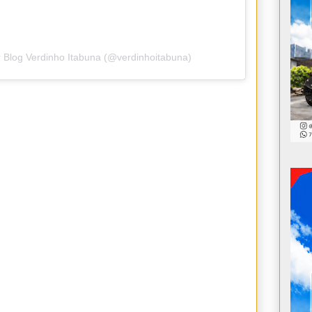
 Blog Verdinho Itabuna (@verdinhoitabuna)