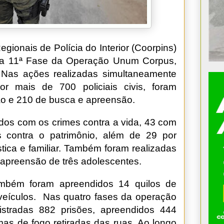
ionais de Polícia do Interior (Coorpins)
 a 11ª Fase da Operação Unum Corpus,
). Nas ações realizadas simultaneamente
r mais de 700 policiais civis, foram
o e 210 de busca e apreensão.
idos com os crimes contra a vida, 43 com
s contra o patrimônio, além de 29 por
tica e familiar. Também foram realizadas
 apreensão de três adolescentes.
mbém foram apreendidos 14 quilos de
veículos. Nas quatro fases da operação
istradas 882 prisões, apreendidos 444
mas de fogo retiradas das ruas. Ao longo