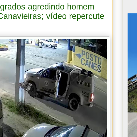
flagrados agredindo homem
anavieiras; vídeo repercute