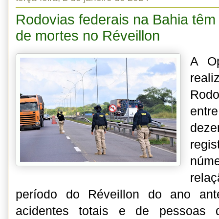
Rodovias federais na Bahia tê
de mortes no Réveillon
A Op
real
Rodo
ent
deze
regi
núm
rel
período do Réveillon do ano ant
acidentes totais e de pessoas q