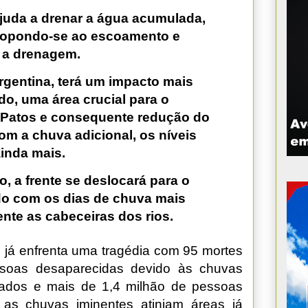
ajuda a drenar a água acumulada,
, opondo-se ao escoamento e
 a drenagem.
 Argentina, terá um impacto mais
ado, uma área crucial para o
Patos e consequente redução do
om a chuva adicional, os níveis
inda mais.
o, a frente se deslocará para o
do com os dias de chuva mais
ente as cabeceiras dos rios.
já enfrenta uma tragédia com 95 mortes
soas desaparecidas devido às chuvas
cados e mais de 1,4 milhão de pessoas
as chuvas iminentes atinjam áreas já