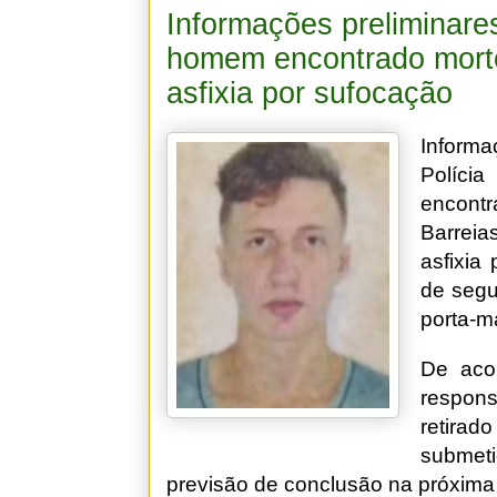
Informações preliminar
homem encontrado morto
asfixia por sufocação
Informa
Políci
encontr
Barreia
asfixia
de segu
porta-m
De aco
respons
retirad
submeti
previsão de conclusão na próxim