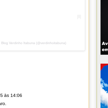
 Blog Verdinho Itabuna (@verdinhoitabuna)
5 às 14:06
aro.