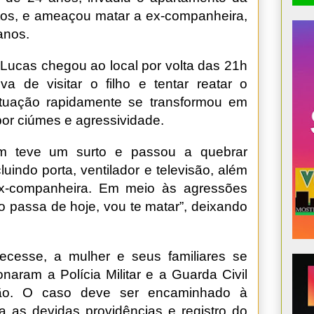
etos, e ameaçou matar a ex-companheira,
anos.
 Lucas chegou ao local por volta das 21h
va de visitar o filho e tentar reatar o
ituação rapidamente se transformou em
or ciúmes e agressividade.
m teve um surto e passou a quebrar
luindo porta, ventilador e televisão, além
 ex-companheira. Em meio às agressões
não passa de hoje, vou te matar”, deixando
cesse, a mulher e seus familiares se
naram a Polícia Militar e a Guarda Civil
ção. O caso deve ser encaminhado à
 as devidas providências e registro do