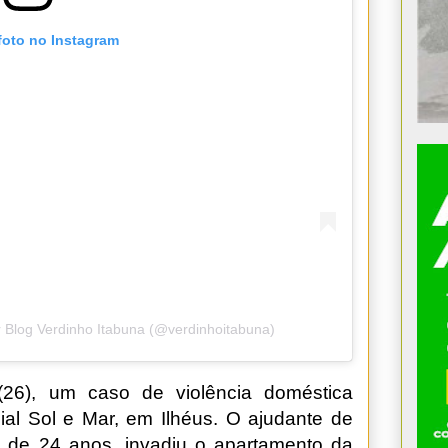
foto no Instagram
 Blog Verdinho Itabuna (@verdinhoitabuna)
26), um caso de violência doméstica
al Sol e Mar, em Ilhéus. O ajudante de
 de 24 anos, invadiu o apartamento da