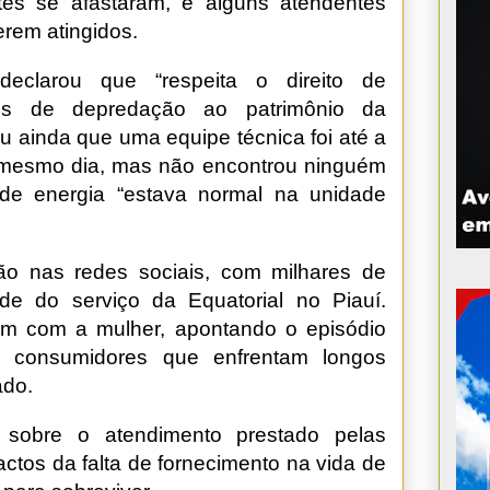
ntes se afastaram, e alguns atendentes
erem atingidos.
declarou que “respeita o direito de
tos de depredação ao patrimônio da
u ainda que uma equipe técnica foi até a
o mesmo dia, mas não encontrou ninguém
 de energia “estava normal na unidade
o nas redes sociais, com milhares de
ade do serviço da Equatorial no Piauí.
ram com a mulher, apontando o episódio
e consumidores que enfrentam longos
ado.
 sobre o atendimento prestado pelas
actos da falta de fornecimento na vida de