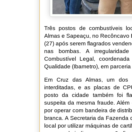
Três postos de combustíveis lo
Almas e Sapeaçu, no Recôncavo B
(27) após serem flagrados venden
nas bombas. A irregularidade
Combustível Legal, coordenada 
Qualidade (Ibametro), em parceria
Em Cruz das Almas, um dos e
interditadas, e as placas de CP
posto da cidade também foi fl
suspeita da mesma fraude. Além d
por operar com bandeira de distr
branca. A Secretaria da Fazenda 
local por utilizar máquinas de c