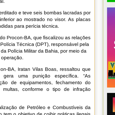
al.
terditado e teve seis bombas lacradas por
nferior ao mostrado no visor. As placas
das para perícia técnica.
do Procon-BA, que fiscalizou as relações
olícia Técnica (DPT), responsável pela
da Polícia Militar da Bahia, por meio da
a operação.
con-BA, Iratan Vilas Boas, ressaltou que
ada gera uma punição específica. “As
dição de equipamentos, fechamento do
 multas, conforme o tipo de infração
lização de Petróleo e Combustíveis da
tem o objetivo de coibir práticas ilegais