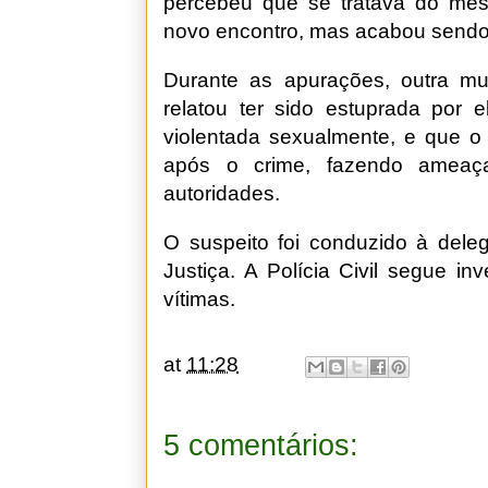
percebeu que se tratava do mesm
novo encontro, mas acabou sendo
Durante as apurações, outra m
relatou ter sido estuprada por e
violentada sexualmente, e que o 
após o crime, fazendo ameaç
autoridades.
O suspeito foi conduzido à dele
Justiça. A Polícia Civil segue i
vítimas.
at
11:28
5 comentários: