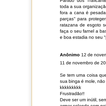
Partido dos Trafica
toda a sua organizaçã
fora a cana é pesada
parças" para protege
ratazana de esgoto 
faça o seu farnel a b
e boa estadia no seu "
Anônimo
12 de nove
11 de novembro de 20
Se tem uma coisa que
sua binga é mole, não
kkkkkkkkk
Frustradão!!
Deve ser um inútil, s
armar colando com polí