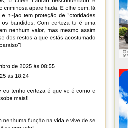
ntes, o chefe Ladrão descondenado e
o criminosa aparelhada. E olhe bem, lá
 e n~]ao tem proteção de "otoridades
r os bandidos. Com certeza tu é uma
sem nenhum valor, mas mesmo assim
ase dos restos a que estás acostumado
paraíso"!
mbro de 2025 às 08:55
25 às 18:24
 eu tenho certeza é que vc é corno e
 sobe mais!!
em nenhuma função na vida e vive de se
tico corrupto!