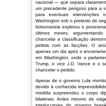
nacional — que separa claramente
um precedente perigoso para a s
para eventuais intervenções o
Washington sob o pretexto de segu
bolsonarista explorou o posicion
últimos meses, argumentando
chancelar a classificação demon
petista com as facções. O anún
apenas um dia após o encerrame
em Washington, onde o parlamen
Trump, o vice J.D. Vance e o se
chancelar o pedido.
Apesar de o governo Lula monito
devido à conhecida imprevisibili
medida surpreendeu o corpo dip
bilaterais. Antes mesmo da via
interlocutores do governo brasi