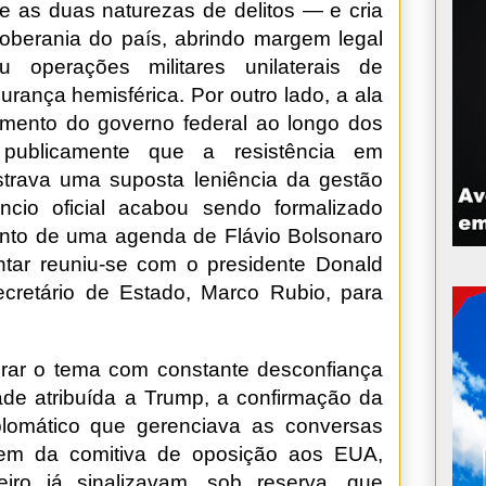
 as duas naturezas de delitos — e cria
oberania do país, abrindo margem legal
u operações militares unilaterais de
rança hemisférica. Por outro lado, a ala
amento do governo federal ao longo dos
 publicamente que a resistência em
strava uma suposta leniência da gestão
cio oficial acabou sendo formalizado
nto de uma agenda de Flávio Bolsonaro
tar reuniu-se com o presidente Donald
cretário de Estado, Marco Rubio, para
rar o tema com constante desconfiança
dade atribuída a Trump, a confirmação da
lomático que gerenciava as conversas
gem da comitiva de oposição aos EUA,
leiro já sinalizavam, sob reserva, que