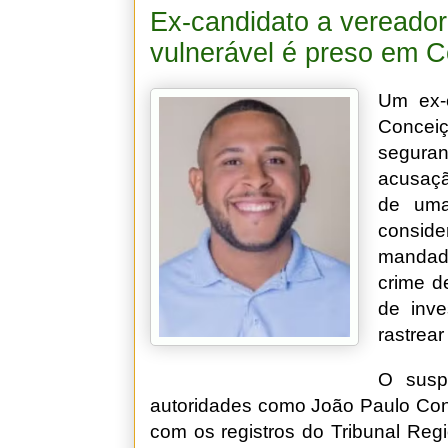
Ex-candidato a vereador
vulnerável é preso em 
Um ex-
Conceiç
segura
acusaçã
de uma
consid
mandad
crime d
de inv
rastrear
O suspe
autoridades como João Paulo Con
com os registros do Tribunal Regi