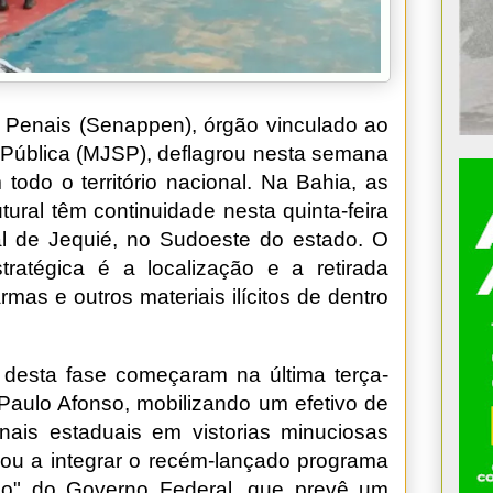
as Penais (Senappen), órgão vinculado ao
a Pública (MJSP), deflagrou nesta semana
odo o território nacional. Na Bahia, as
tural têm continuidade nesta quinta-feira
al de Jequié, no Sudoeste do estado. O
stratégica é a localização e a retirada
rmas e outros materiais ilícitos de dentro
 desta fase começaram na última terça-
 Paulo Afonso, mobilizando um efetivo de
nais estaduais em vistorias minuciosas
ou a integrar o recém-lançado programa
ado" do Governo Federal, que prevê um