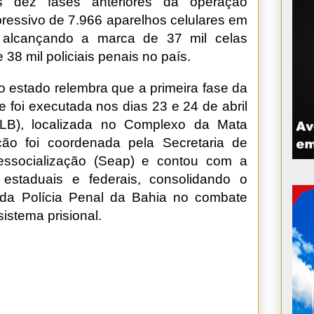
s dez fases anteriores da operação
pressivo de 7.966 aparelhos celulares em
l, alcançando a marca de 37 mil celas
38 mil policiais penais no país.
o estado relembra que a primeira fase da
 foi executada nos dias 23 e 24 de abril
PLB), localizada no Complexo da Mata
ão foi coordenada pela Secretaria de
Ressocialização (Seap) e contou com a
 estaduais e federais, consolidando o
 da Polícia Penal da Bahia no combate
istema prisional.