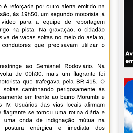
 é reforçada por outro alerta emitido na
são, às 19h50, um segundo motorista já
 vídeo para a equipe de reportagem
igo na pista. Na gravação, o cidadão
siva de vacas soltas no meio do asfalto,
condutores que precisavam utilizar o
estringe ao Semianel Rodoviário. Na
olta de 00h30, mais um flagrante foi
motorista que trafegava pela BR-415. O
s soltas caminhando perigosamente às
isamente em frente ao bairro Morumbi e
s IV. Usuários das vias locais afirmam
 flagrante se tornou uma rotina diária e
ndo uma onda de indignação mútua na
postura enérgica e imediata dos