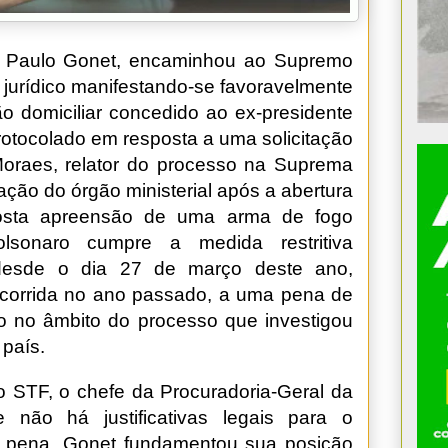
a, Paulo Gonet, encaminhou ao Supremo
 jurídico manifestando-se favoravelmente
ão domiciliar concedido ao ex-presidente
rotocolado em resposta a uma solicitação
 Moraes, relator do processo na Suprema
ação do órgão ministerial após a abertura
osta apreensão de uma arma de fogo
olsonaro cumpre a medida restritiva
 desde o dia 27 de março deste ano,
corrida no ano passado, a uma pena de
o no âmbito do processo que investigou
 país.
STF, o chefe da Procuradoria-Geral da
 não há justificativas legais para o
 pena. Gonet fundamentou sua posição