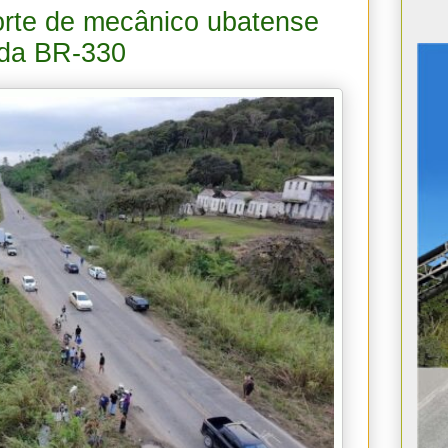
morte de mecânico ubatense
 da BR-330