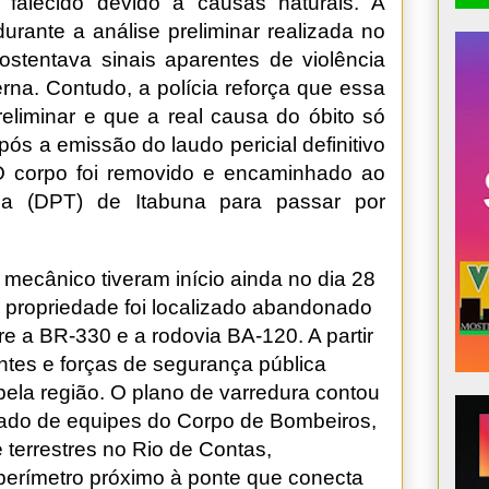
 falecido devido a causas naturais. A
durante a análise preliminar realizada no
stentava sinais aparentes de violência
rna. Contudo, a polícia reforça que essa
reliminar e que a real causa do óbito só
pós a emissão do laudo pericial definitivo
 O corpo foi removido e encaminhado ao
ca (DPT) de Itabuna para passar por
ecânico tiveram início ainda no dia 28
 propriedade foi localizado abandonado
 a BR-330 e a rodovia BA-120. A partir
ntes e forças de segurança pública
ela região. O plano de varredura contou
izado de equipes do Corpo de Bombeiros,
 terrestres no Rio de Contas,
erímetro próximo à ponte que conecta