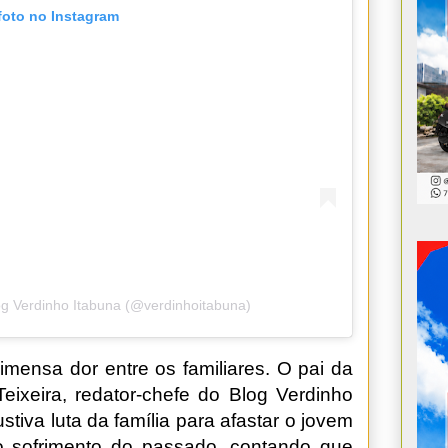
foto no Instagram
og Verdinho Itabuna (@verdinhoitabuna)
 imensa dor entre os familiares. O pai da
eixeira, redator-chefe do Blog Verdinho
tiva luta da família para afastar o jovem
 o sofrimento do passado, contando que