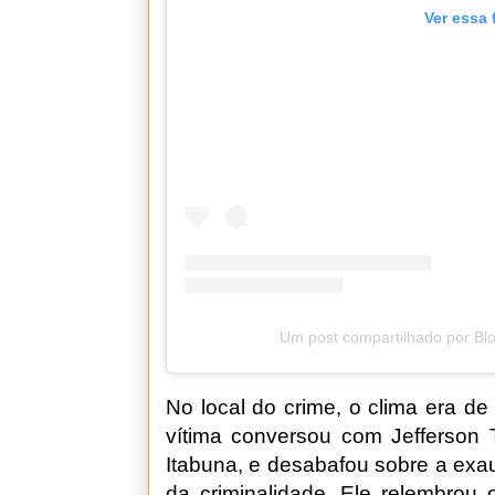
Ver essa 
Um post compartilhado por Bl
No local do crime, o clima era de
vítima conversou com Jefferson T
Itabuna, e desabafou sobre a exaus
da criminalidade. Ele relembrou