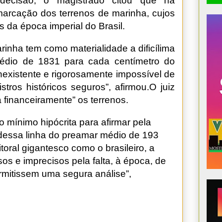
ecisão, o magistrado citou que há
emarcação dos terrenos de marinha, cujos
 da época imperial do Brasil.
rinha tem como materialidade a dificílima
édio de 1831 para cada centímetro do
 inexistente e rigorosamente impossível de
stros históricos seguros”, afirmou.O juiz
 financeiramente” os terrenos.
 mínimo hipócrita para afirmar pela
 dessa linha do preamar médio de 193
toral gigantesco como o brasileiro, a
sos e imprecisos pela falta, à época, de
rmitissem uma segura análise”,